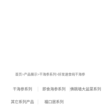
网
站
珍
首
品
产
页
堂
品
招
展
商
核
示
加
心
新
盟
优
闻
联
首页
>
产品展示
>
干海参系列
>
好发速食纯干海参
势
动
系
干海参系列
即食海参系列
佛跳墙大盆菜系列
态
我
其它系列产品
福口居系列
们