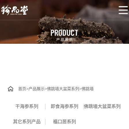
网
站
珍
首
品
产
页
堂
品
招
展
商
核
示
加
心
新
盟
优
闻
联
首页
>
产品展示
>
佛跳墙大盆菜系列
>
佛跳墙
势
动
系
干海参系列
即食海参系列
佛跳墙大盆菜系列
态
我
其它系列产品
福口居系列
们