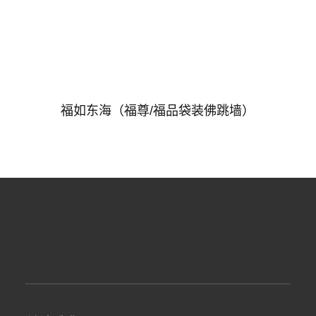
福如东海（福尊/福品袋装佛跳墙）