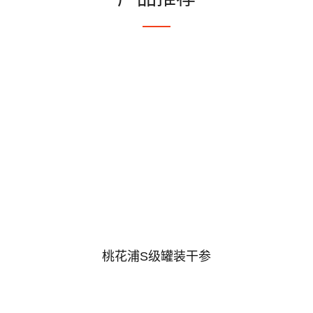
桃花浦S级罐装干参