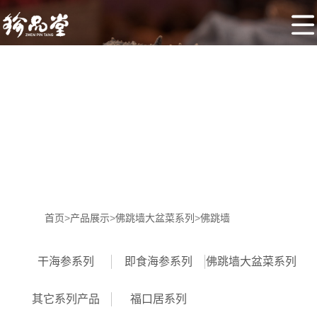
网
站
珍
首
品
产
页
堂
品
招
展
商
核
示
加
心
新
盟
优
闻
联
首页
>
产品展示
>
佛跳墙大盆菜系列
>
佛跳墙
势
动
系
干海参系列
即食海参系列
佛跳墙大盆菜系列
态
我
其它系列产品
福口居系列
们