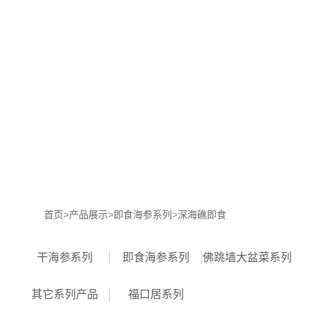
网
站
珍
首
品
产
页
堂
品
招
展
商
核
示
加
心
新
盟
优
闻
联
首页
>
产品展示
>
即食海参系列
>
深海礁即食
势
动
系
干海参系列
即食海参系列
佛跳墙大盆菜系列
态
我
其它系列产品
福口居系列
们