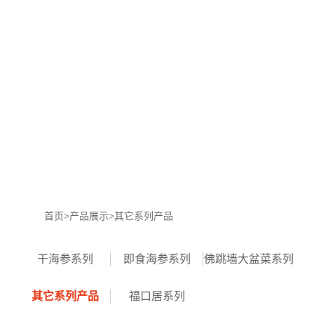
网
站
珍
首
品
产
页
堂
品
招
展
商
核
示
加
心
新
盟
优
闻
联
首页
>
产品展示
>
其它系列产品
势
动
系
干海参系列
即食海参系列
佛跳墙大盆菜系列
态
我
其它系列产品
福口居系列
们