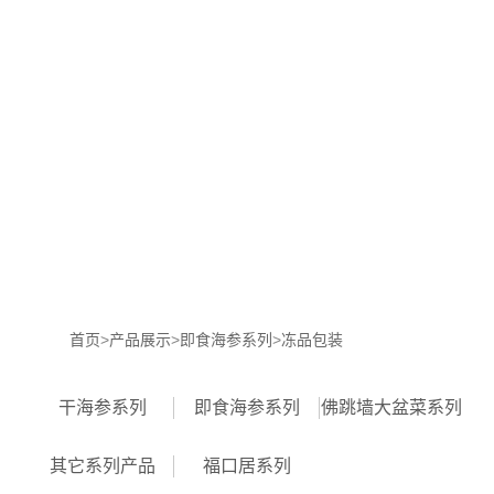
网
站
珍
首
品
产
页
堂
品
招
展
商
核
示
加
心
新
盟
优
闻
联
首页
>
产品展示
>
即食海参系列
>
冻品包装
势
动
系
干海参系列
即食海参系列
佛跳墙大盆菜系列
态
我
其它系列产品
福口居系列
们